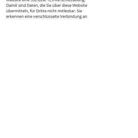
Damit sind Daten, die Sie über diese Website
übermitteln, für Dritte nicht mitlesbar. Sie
erkennen eine verschlüsselte Verbindung an
der „https://“ Adresszeile Ihres Browsers und
am Schloss-Symbol in der Browserzeile.
Kontaktformular
Per Kontaktformular übermittelte Daten
werden einschließlich Ihrer Kontaktdaten
gespeichert, um Ihre Anfrage bearbeiten zu
können oder um für Anschlussfragen
bereitzustehen. Eine Weitergabe dieser Daten
findet ohne Ihre Einwilligung nicht statt.
Die Verarbeitung der in das Kontaktformular
eingegebenen Daten erfolgt ausschließlich auf
Grundlage Ihrer Einwilligung (Art. 6 Abs. 1 lit. a
DSGVO). Ein Widerruf Ihrer bereits erteilten
Einwilligung ist jederzeit möglich. Für den
Widerruf genügt eine formlose Mitteilung per
E-Mail. Die Rechtmäßigkeit der bis zum
Widerruf erfolgten
Datenverarbeitungsvorgänge bleibt vom
Widerruf unberührt.
Über das Kontaktformular übermittelte Daten